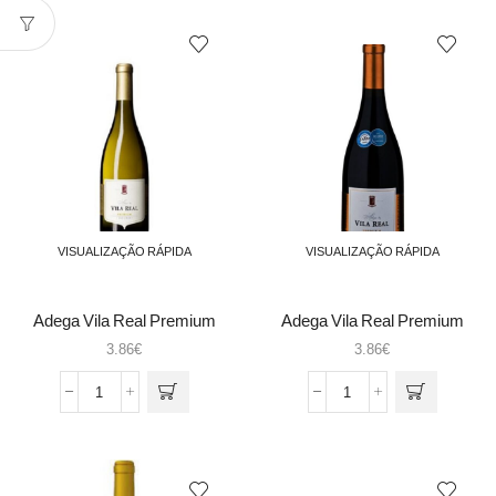
Vila
Vila
Real
Real
G.
G.
Reserva
Reserva
Branco
Tinto
VISUALIZAÇÃO RÁPIDA
VISUALIZAÇÃO RÁPIDA
Adega Vila Real Premium
Adega Vila Real Premium
branco 075
Tinto 2015
3.86
€
3.86
€
Quantidade
Quantidade
de
de
Adega
Adega
Vila
Vila
Real
Real