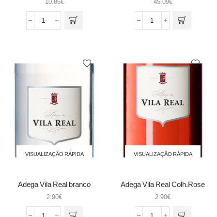
10.86
€
45.09
€
Quantidade
Quantidade
de
de
Absinto
Adamus
Traje
Dry
Milbar
Gin
0.7
0.70L
VISUALIZAÇÃO RÁPIDA
VISUALIZAÇÃO RÁPIDA
Adega Vila Real branco
Adega Vila Real Colh.Rose
2.90
€
2.90
€