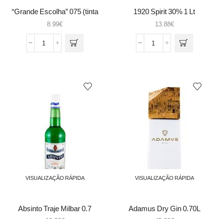
“Grande Escolha” 075 (tinta
1920 Spirit 30% 1 Lt
amarela+bastardo)
8.99
€
13.88
€
Quantidade
Quantidade
de
de
"Grande
1920
Escolha"
Spirit
075
30%
(tinta
1
amarela+bastardo)
Lt
VISUALIZAÇÃO RÁPIDA
VISUALIZAÇÃO RÁPIDA
Absinto Traje Milbar 0.7
Adamus Dry Gin 0.70L