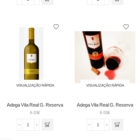
Quantidade
Quantidade
de
de
Adega
Adega
Vila
Vila
Real
Real
branco
Colh.Rose
VISUALIZAÇÃO RÁPIDA
VISUALIZAÇÃO RÁPIDA
Adega Vila Real G. Reserva
Adega Vila Real G. Reserva
Branco
Tinto
6.03
€
6.03
€
Quantidade
Quantidade
de
de
Adega
Adega