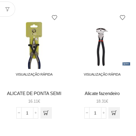
Alavanca
Alicate
redonda
com
1.50x28
carregador
VISUALIZAÇÃO RÁPIDA
VISUALIZAÇÃO RÁPIDA
ALICATE DE PONTA SEMI
Alicate fazendeiro
REDONDA CURVA 200mm
16.11
€
18.31
€
613-200-1 IRIMO
Quantidade
Quantidade
de
de
ALICATE
Alicate
DE
fazendeiro