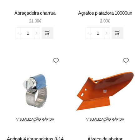
Abraçadeira charrua
Agrafos p atadora 10000un
espanhola 100×80
21.00
€
2.00
€
Quantidade
Quantidade
de
de
Abraçadeira
Agrafos
charrua
p
espanhola
atadora
100x80
10000un
VISUALIZAÇÃO RÁPIDA
VISUALIZAÇÃO RÁPIDA
Agripak 4 abracadeiras 8-14
Aiveca de abeirar