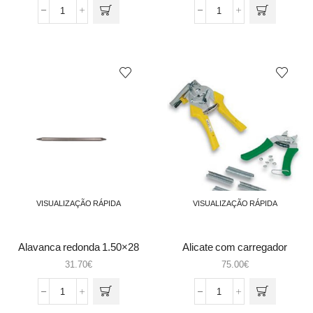
Quantidade
Quantidade
de
de
Aivecas
Aivequilho
tipo
Nº1
espanhol
R19
VISUALIZAÇÃO RÁPIDA
VISUALIZAÇÃO RÁPIDA
Alavanca redonda 1.50×28
Alicate com carregador
31.70
€
75.00
€
Quantidade
Quantidade
de
de