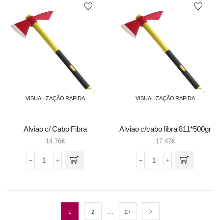
PONTA
SEMI
REDONDA
CURVA
200mm
613-
200-
1
IRIMO
VISUALIZAÇÃO RÁPIDA
VISUALIZAÇÃO RÁPIDA
Alviao c/ Cabo Fibra
Alviao c/cabo fibra 811*500gr
14.76
€
17.47
€
Quantidade
Quantidade
de
de
Alviao
Alviao
c/
c/cabo
Cabo
fibra
Fibra
811*500gr
…
1
2
27