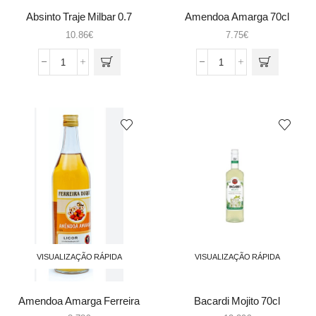
Absinto Traje Milbar 0.7
Amendoa Amarga 70cl
10.86
€
7.75
€
Quantidade
Quantidade
de
de
Absinto
Amendoa
Traje
Amarga
Milbar
70cl
0.7
VISUALIZAÇÃO RÁPIDA
VISUALIZAÇÃO RÁPIDA
Amendoa Amarga Ferreira
Bacardi Mojito 70cl
Duque 1Lt