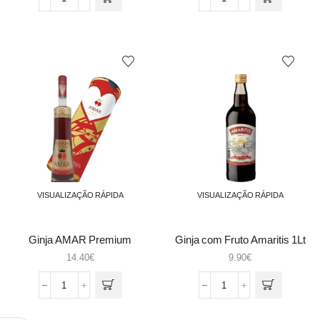
Quantidade
Quantidade
de
de
Batida
Bebida
coco
Espirituosa
Mangaroca
Mexical
0.70
0.7
VISUALIZAÇÃO RÁPIDA
VISUALIZAÇÃO RÁPIDA
Ginja AMAR Premium
Ginja com Fruto Amaritis 1Lt
S/Fruto
14.40
€
9.90
€
Quantidade
Quantidade
de
de
Ginja
Ginja