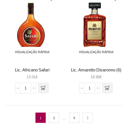
Cacau
15,5%
Brown
0,50
0.7
VISUALIZAÇÃO RÁPIDA
VISUALIZAÇÃO RÁPIDA
Lic. Africano Safari
Lic. Amaretto Disaronno (6)
0.7
13.01
€
19.90
€
Quantidade
Quantidade
de
de
Lic.
Lic.
Africano
Amaretto
Safari
Disaronno
(6)
…
1
2
5
0.7