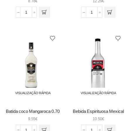
8.78
€
12.29
€
Quantidade
Quantidade
de
de
Amendoa
Bacardi
Amarga
Mojito
Ferreira
70cl
Duque
1Lt
VISUALIZAÇÃO RÁPIDA
VISUALIZAÇÃO RÁPIDA
Batida coco Mangaroca 0.70
Bebida Espirituosa Mexical
0.7
9.55
€
10.50
€