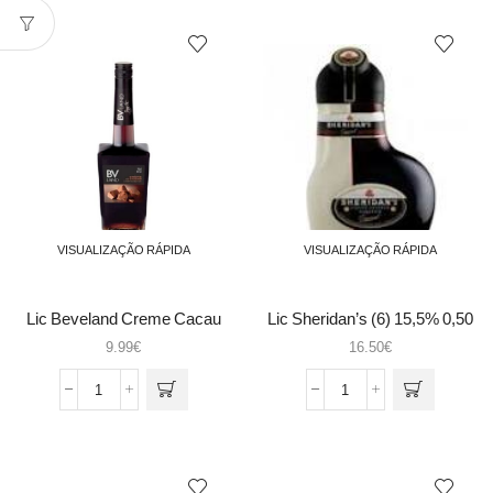
AMAR
com
Premium
Fruto
S/Fruto
Amaritis
1Lt
VISUALIZAÇÃO RÁPIDA
VISUALIZAÇÃO RÁPIDA
Lic Beveland Creme Cacau
Lic Sheridan’s (6) 15,5% 0,50
Brown 0.7
9.99
€
16.50
€
Quantidade
Quantidade
de
de
Lic
Lic
Beveland
Sheridan's
Creme
(6)