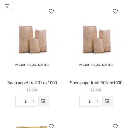
Kraft
p/
s05
cachorro
31x14x6
'parole'
VISUALIZAÇÃO RÁPIDA
VISUALIZAÇÃO RÁPIDA
Saco papel kraft 01 cx1000
Saco papel kraft S03 cx1000
25x10x6
12.00
€
12.49
€
Quantidade
Quantidade
de
de
Saco
Saco
papel
papel
kraft
kraft