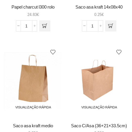
Papel charcut l300 rolo
Saco asa kraft 14x08x40
(1garrafas)
24.83
€
0.25
€
Quantidade
Quantidade
de
de
Papel
Saco
charcut
asa
l300
kraft
rolo
14x08x40
(1garrafas)
VISUALIZAÇÃO RÁPIDA
VISUALIZAÇÃO RÁPIDA
Saco asa kraft medio
Saco C/Asa (36+21×33.5cm)
32+16×43 (109.22)
SOS Catering Natural Kraft