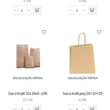
0.35
€
0.50
€
90gr
Quantidade
Quantidade
de
de
Saco
Saco
asa
C/Asa
kraft
(36+21x33.5cm)
medio
SOS
32+16x43
Catering
(109.22)
Natural
Kraft
90gr
VISUALIZAÇÃO RÁPIDA
VISUALIZAÇÃO RÁPIDA
Saco Kraft 32x18x6 -s08
Saco kraft peq 20+10×29
cx1000
22.71
€
0.28
€