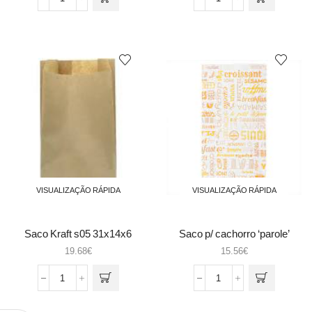
Quantidade
Quantidade
de
de
Saco
Saco
Kraft
kraft
32x18x6
peq
-
20+10x29
s08
cx1000
VISUALIZAÇÃO RÁPIDA
VISUALIZAÇÃO RÁPIDA
Saco Kraft s05 31x14x6
Saco p/ cachorro ‘parole’
19.68
€
15.56
€
Quantidade
Quantidade
de
de
Saco
Saco