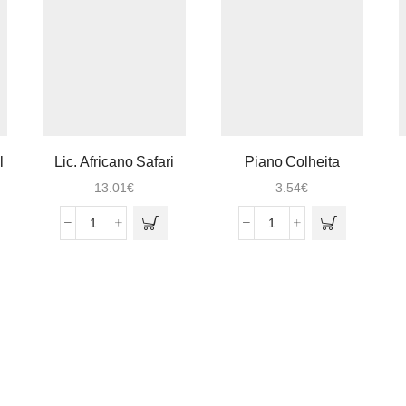
l
Lic. Africano Safari
Piano Colheita
Branco 0.75
13.01
€
3.54
€
Quantidade
Quantidade
de
de
Lic.
Piano
Africano
Colheita
Safari
Branco
0.75