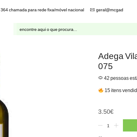
9 364 chamada para rede fixa/móvel nacional
geral@mcgad.pt
Entrada
de
pesquisa
Adega Vil
075
42 pessoas estã
15 itens vendid
Adega Vila Real reserva b
3.50
€
Quantidade
de
Adega