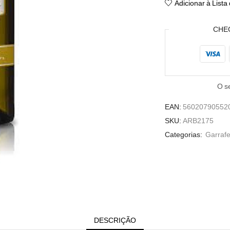
Adicionar à Lista
Vila
Real
reserva
CHE
branco
075
O s
EAN:
56020790552
SKU:
ARB2175
Categorias:
Garrafe
DESCRIÇÃO