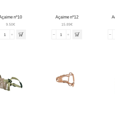
Açaime nº10
Açaime nº12
A
9.50
€
15.89
€
Quantidade
Quantidade
de
de
Açaime
Açaime
nº10
nº12