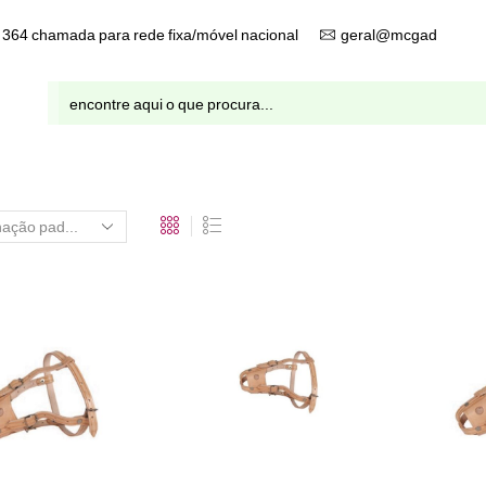
9 364 chamada para rede fixa/móvel nacional
geral@mcgad.pt
Entrada
de
pesquisa