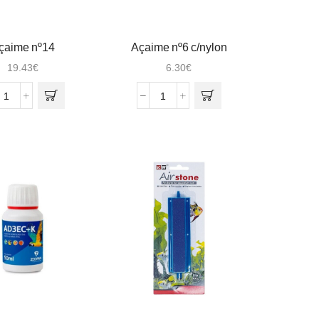
çaime nº14
Açaime nº6 c/nylon
19.43
€
6.30
€
Quantidade
Quantidade
de
de
Açaime
Açaime
nº14
nº6
c/nylon