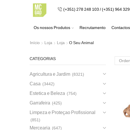
(+351) 278 248 103 / (+351) 964 32
Os nossos Produtos
Recrutamento
Contactos
Início
Loja
Loja
O Seu Animal
CATEGORIAS
Agricultura e Jardim
(8321)
Casa
(3442)
Estetica e Beleza
(754)
Garrafeira
(425)
Limpeza e Proteçao Profissional
(851)
Mercearia
(647)