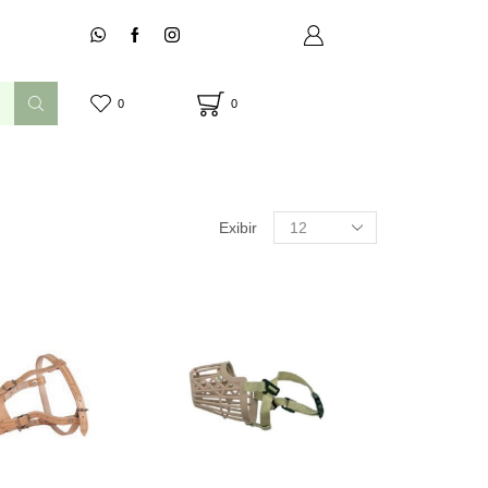
0
0
Produtos
Exibir
por
página