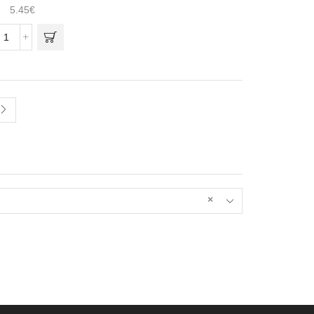
5.45
€
Quantidade
de
Alimentador
Inox
500ml
×