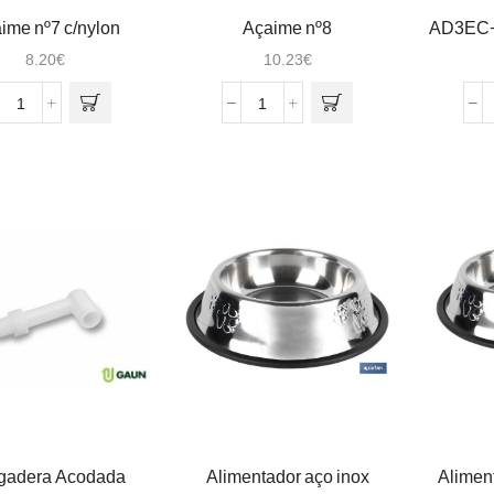
ime nº7 c/nylon
Açaime nº8
AD3EC+
8.20
€
10.23
€
Quantidade
Quantidade
de
de
Açaime
Açaime
nº7
nº8
c/nylon
tgadera Acodada
Alimentador aço inox
Alimen