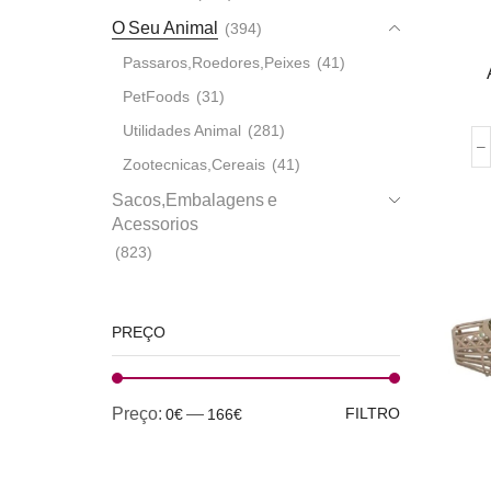
O Seu Animal
(394)
Passaros,Roedores,Peixes
(41)
PetFoods
(31)
Utilidades Animal
(281)
Zootecnicas,Cereais
(41)
Sacos,Embalagens e
Acessorios
(823)
PREÇO
Preço:
—
FILTRO
0€
166€