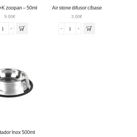
K zoopan – 50ml
Air stone difusor c/base
13cm
9.00
€
3.00
€
Quantidade
Quantidade
de
de
AD3EC+K
Air
zoopan
stone
-
difusor
50ml
c/base
13cm
tador Inox 500ml