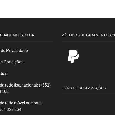
Conde
Seco
Cuba
Tiama
Añejo
1L
15
Anos
0.70
EDADE MCGAD LDA
MÉTODOS DE PAGAMENTO AC
a de Privacidade
 e Condições
tos
:
 rede fixa nacional: (+351)
LIVRO DE RECLAMAÇÕES
8 103
a rede móvel nacional:
964 329 364