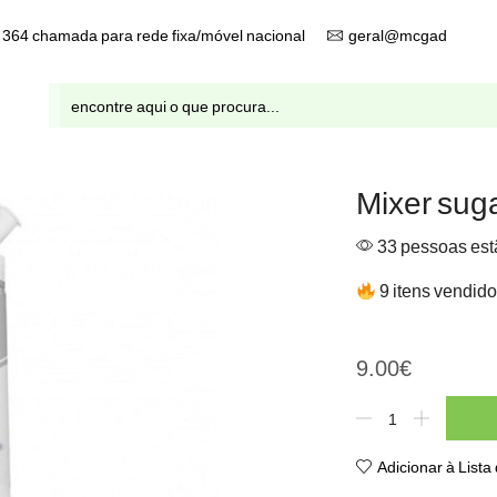
9 364 chamada para rede fixa/móvel nacional
geral@mcgad.pt
Entrada
de
pesquisa
Mixer suga
33 pessoas estã
9 itens vendido
Mixer sugar simple 1lt
9.00
€
Quantidade
de
Mixer
Adicionar à Lista
sugar
simple