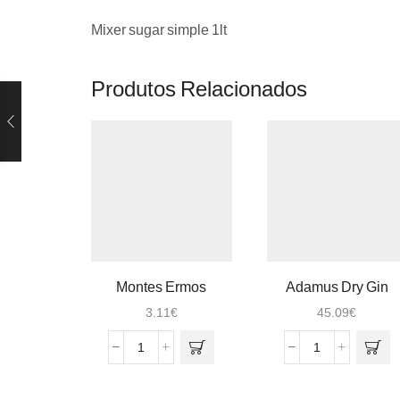
Mixer sugar simple 1lt
Produtos Relacionados
Montes Ermos
Adamus Dry Gin
Reserva Branco 0.75
0.70L
3.11
€
45.09
€
Quantidade
Quantidade
de
de
Montes
Adamus