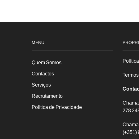
Ermos
Dry
Reserva
Gin
Branco
0.70L
0.75
MENU
PROPRI
Polític
Quem Somos
Contactos
Termos
Serviços
Contac
Recrutamento
Chamada
Política de Privacidade
278 24
Chamad
(+351) 