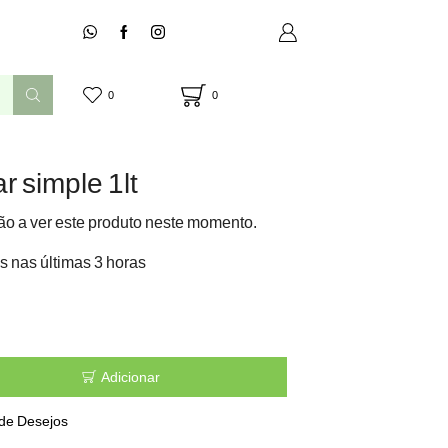
0
0
r simple 1lt
o a ver este produto neste momento.
s nas últimas 3 horas
Adicionar
 de Desejos