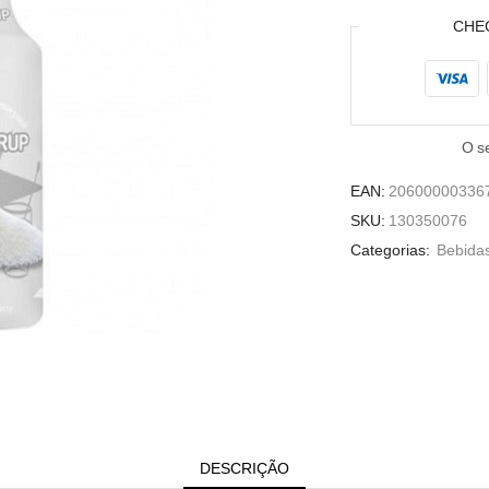
1lt
CHE
O s
EAN:
20600000336
SKU:
130350076
Categorias:
Bebidas
DESCRIÇÃO