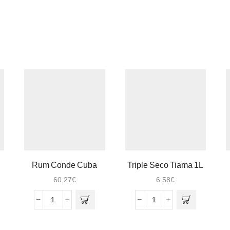
Rum Conde Cuba
Triple Seco Tiama 1L
Añejo 15 Anos 0.70
60.27
€
6.58
€
Quantidade
Quantidade
de
de
Rum
Triple