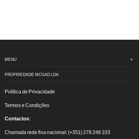
do
51
Demo
1L
tint
brut
0.75
MENU
PROPRIEDADE MCGAD LDA
Política de Privacidade
Termos e Condições
Contactos
:
Chamada rede fixa nacional: (+351) 278 248 103