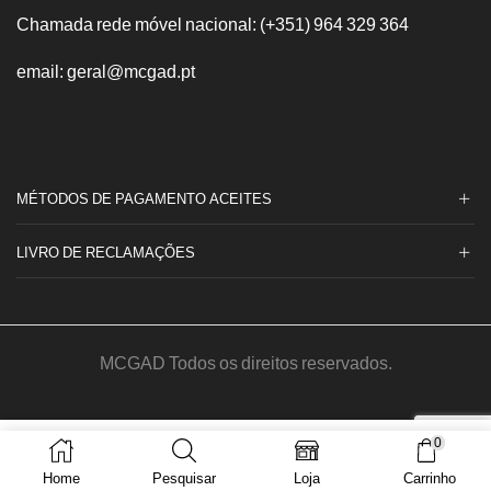
Chamada rede móvel nacional: (+351) 964 329 364
email: geral@mcgad.pt
MÉTODOS DE PAGAMENTO ACEITES
LIVRO DE RECLAMAÇÕES
MCGAD Todos os direitos reservados.
© Made by
MediaOn
0
Quantidade
ADICIONAR
de
Home
Pesquisar
Loja
Carrinho
Whisky