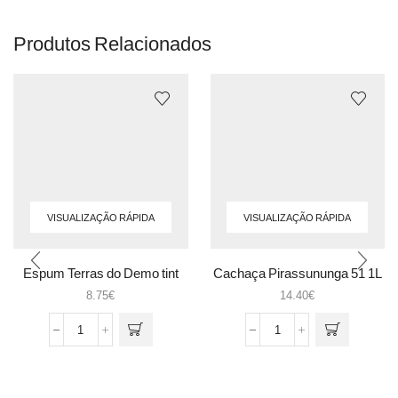
Produtos Relacionados
VISUALIZAÇÃO RÁPIDA
VISUALIZAÇÃO RÁPIDA
Espum Terras do Demo tint
Cachaça Pirassununga 51 1L
brut 0.75
8.75
€
14.40
€
Quantidade
Quantidade
de
de
Espum
Cachaça
Terras
Pirassununga