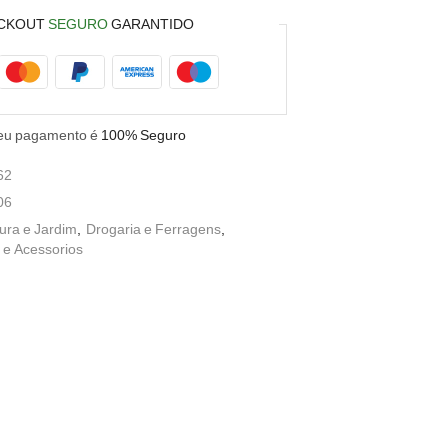
CKOUT
SEGURO
GARANTIDO
eu pagamento é
100% Seguro
62
06
tura e Jardim
,
Drogaria e Ferragens
,
 e Acessorios