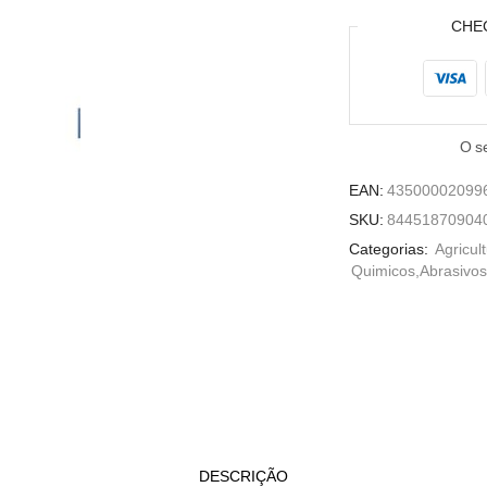
CHE
O s
EAN:
43500002099
SKU:
84451870904
Categorias:
Agricul
Quimicos,Abrasivos
DESCRIÇÃO