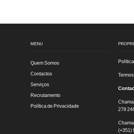
Casq
duplo
crom
1/2x1/2
4cm
MENU
PROPRI
Polític
Quem Somos
Contactos
Termos
Serviços
Contac
Recrutamento
Chamada
Política de Privacidade
278 24
Chamad
(+351) 