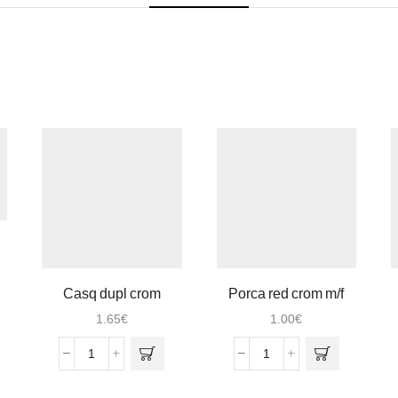
Casq dupl crom
Porca red crom m/f
1/2×3/8 4cm
3/4×1/2
1.65
€
1.00
€
Quantidade
Quantidade
de
de