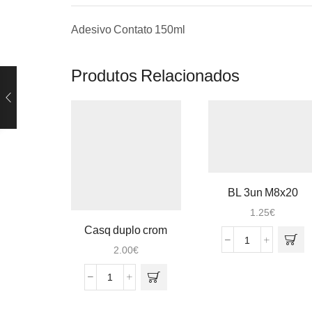
Adesivo Contato 150ml
Produtos Relacionados
BL 3un M8x20
1.25
€
Casq duplo crom
1/2×1/2 4cm
Quantidade
2.00
€
de
BL
Quantidade
3un
de
M8x20