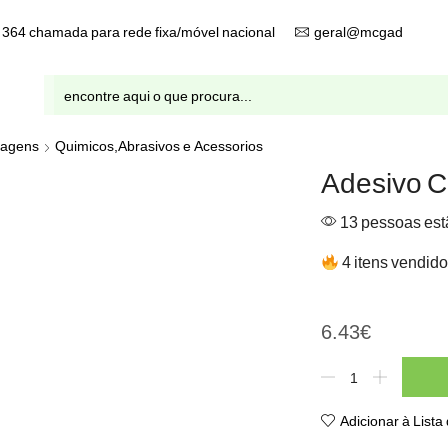
9 364 chamada para rede fixa/móvel nacional
geral@mcgad.pt
Entrada
de
pesquisa
ragens
Quimicos,Abrasivos e Acessorios
Adesivo C
13 pessoas estã
4 itens vendido
Adesivo Contato 150ml
6.43
€
Quantidade
de
Adesivo
Adicionar à Lista
Contato
150ml