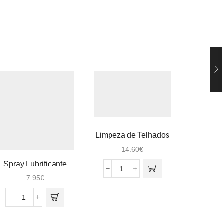
Limpeza de Telhados
5Lts
14.60
€
Spray Lubrificante
Junçao 
Quantidade
Correntes Pecfix
7.95
€
de
Limpeza
Quantidade
Q
de
de
d
Telhados