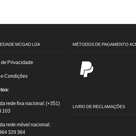
Casq
Porca
dupl
red
crom
crom
1/2x3/8
m/f
4cm
3/4x1/2
EDADE MCGAD LDA
MÉTODOS DE PAGAMENTO AC
a de Privacidade
 e Condições
tos
:
 rede fixa nacional: (+351)
LIVRO DE RECLAMAÇÕES
8 103
a rede móvel nacional:
964 329 364