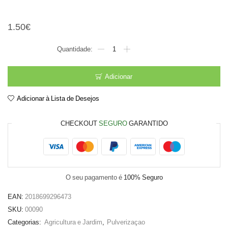
Membra. Anti gota
1.50
€
Quantidade
de
Membra.
Anti
Adicionar
gota
Adicionar à Lista de Desejos
CHECKOUT
SEGURO
GARANTIDO
O seu pagamento é
100% Seguro
EAN:
2018699296473
SKU:
00090
Categorias:
Agricultura e Jardim
,
Pulverizaçao