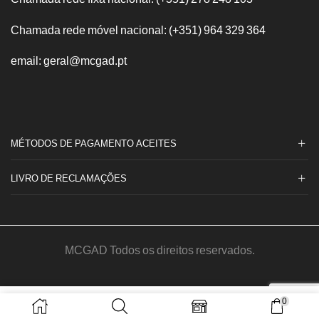
Chamada rede móvel nacional: (+351) 964 329 364
email: geral@mcgad.pt
MÉTODOS DE PAGAMENTO ACEITES
LIVRO DE RECLAMAÇÕES
MCGAD Todos os direitos reservados.
© Made by
MediaOn
0
Quantidade
ADICIONAR
de