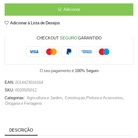
Casq
dupl
Adicionar
crom
1/2x3/8
Adicionar à Lista de Desejos
4cm
CHECKOUT
SEGURO
GARANTIDO
O seu pagamento é
100% Seguro
EAN:
2014423016164
SKU:
0020505012
Categorias:
Agricultura e Jardim
,
Construçao,Pintura e Acessorios
,
Drogaria e Ferragens
DESCRIÇÃO