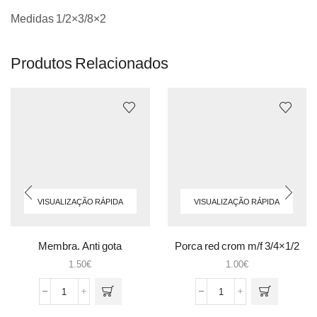
Medidas 1/2×3/8×2
Produtos Relacionados
VISUALIZAÇÃO RÁPIDA
VISUALIZAÇÃO RÁPIDA
Membra. Anti gota
Porca red crom m/f 3/4×1/2
1.50
€
1.00
€
Quantidade
Quantidade
de
de