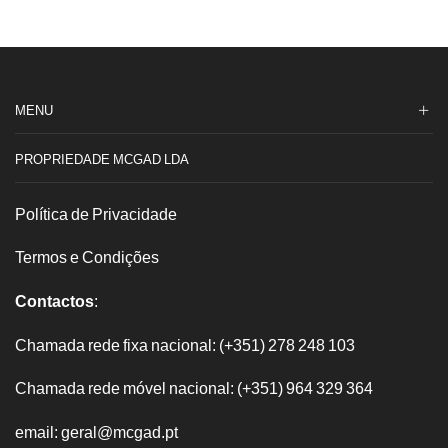
Membra.
Porca
Anti
red
gota
crom
m/f
3/4x1/2
MENU
PROPRIEDADE MCGAD LDA
Política de Privacidade
Termos e Condições
Contactos
:
Chamada rede fixa nacional: (+351) 278 248 103
Chamada rede móvel nacional: (+351) 964 329 364
email: geral@mcgad.pt