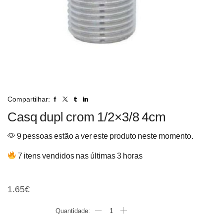
Compartilhar:
Casq dupl crom 1/2×3/8 4cm
9 pessoas estão a ver este produto neste momento.
7 itens vendidos nas últimas 3 horas
Casq dupl crom 1/2×3/8 4c
1.65
€
Quantidade
de