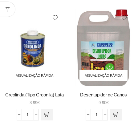
CONTACTCEYS
Creolina
SPRAY
belnorte
CONTROL
5lt
400ml
503415
VISUALIZAÇÃO RÁPIDA
VISUALIZAÇÃO RÁPIDA
Creolinda (Tipo Creonila) Lata
Desentupidor de Canos
1Lt (cx12)
Liquido 5Lt
3.99
€
9.90
€
Quantidade
Quantidade
de
de
Creolinda
Desentupidor
(Tipo
de