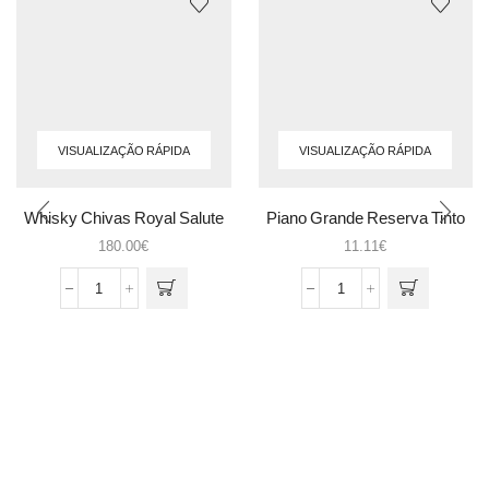
VISUALIZAÇÃO RÁPIDA
VISUALIZAÇÃO RÁPIDA
Whisky Chivas Royal Salute
Piano Grande Reserva Tinto
0.75
180.00
€
11.11
€
Quantidade
Quantidade
de
de
Whisky
Piano
Chivas
Grande
Royal
Reserva
Salute
Tinto
0.75