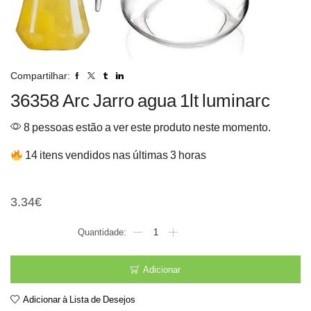
Compartilhar:
36358 Arc Jarro agua 1lt luminarc
8 pessoas estão a ver este produto neste momento.
14 itens vendidos nas últimas 3 horas
36358 Arc Jarro agua 1lt
3.34
€
Quantidade
de
36358
Arc
Adicionar
Jarro
agua
Adicionar à Lista de Desejos
1lt