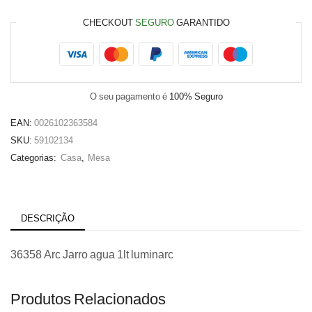
luminarc
CHECKOUT
SEGURO
GARANTIDO
O seu pagamento é
100% Seguro
EAN:
0026102363584
SKU:
59102134
Categorias:
Casa
,
Mesa
DESCRIÇÃO
36358 Arc Jarro agua 1lt luminarc
Produtos Relacionados