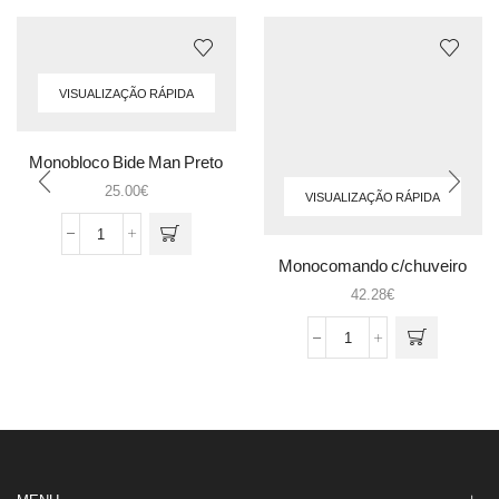
VISUALIZAÇÃO RÁPIDA
Monobloco Bide Man Preto
25.00
€
VISUALIZAÇÃO RÁPIDA
Quantidade
de
Monocomando c/chuveiro
Monobloco
extraivel
42.28
€
Bide
Man
Quantidade
Preto
de
Monocomando
c/chuveiro
extraivel