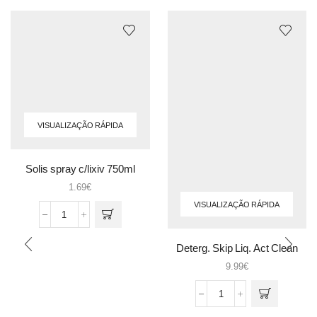
VISUALIZAÇÃO RÁPIDA
Solis spray c/lixiv 750ml
1.69
€
VISUALIZAÇÃO RÁPIDA
Quantidade
de
Solis
Deterg. Skip Liq. Act Clean
spray
85cc
9.99
€
c/lixiv
750ml
Quantidade
de