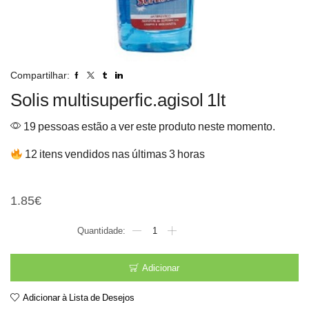
Compartilhar:
Solis multisuperfic.agisol 1lt
19 pessoas estão a ver este produto neste momento.
12 itens vendidos nas últimas 3 horas
Solis multisuperfic.agiso
1.85
€
Quantidade
de
Solis
multisuperfic.agisol
Adicionar
1lt
Adicionar à Lista de Desejos