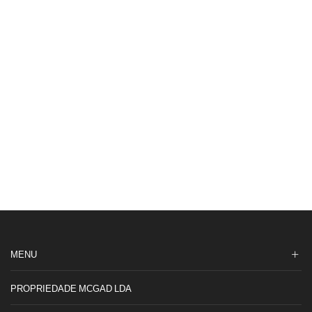
Deterg.
Skip
Liq.
Act
Clean
85cc
MENU
PROPRIEDADE MCGAD LDA