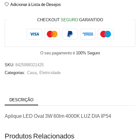
Adicionar à Lista de Desejos
60lm
4000K
LUZ
CHECKOUT
SEGURO
GARANTIDO
DIA
IP54
O seu pagamento é
100% Seguro
SKU:
8425998321425
Categorias:
Casa
,
Eletricidade
DESCRIÇÃO
Aplique LED Oval 3W 60lm 4000K LUZ DIA IP54
Produtos Relacionados