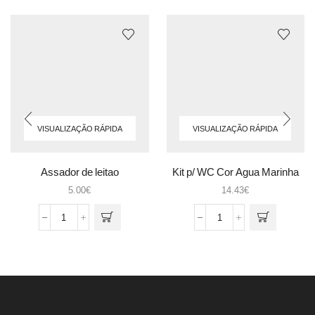
VISUALIZAÇÃO RÁPIDA
VISUALIZAÇÃO RÁPIDA
Assador de leitao
Kit p/ WC Cor Agua Marinha
5.00
€
14.43
€
Quantidade
Quantidade
de
de
Assador
Kit
de
p/
leitao
WC
Cor
Agua