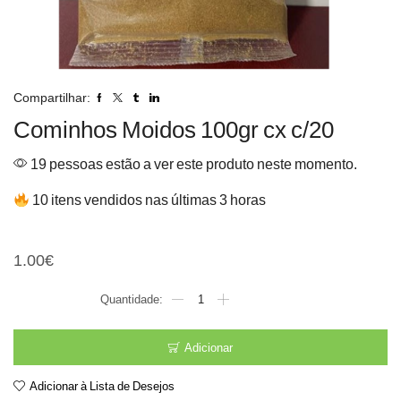
Compartilhar:
Cominhos Moidos 100gr cx c/20
19 pessoas estão a ver este produto neste momento.
10 itens vendidos nas últimas 3 horas
Cominhos Moidos 100gr cx
1.00
€
Quantidade
de
Cominhos
Moidos
Adicionar
100gr
cx
Adicionar à Lista de Desejos
c/20