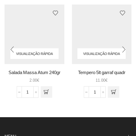
VISUALIZAÇÃO RÁPIDA
VISUALIZAÇÃO RÁPIDA
Salada Massa Atum 240gr
Tempero 5lt garraf quadr
2.00
€
11.00
€
Quantidade
Quantidade
de
de
Salada
Tempero
Massa
5lt
Atum
garraf
240gr
quadr