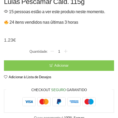
Lulas Pescamar Cald. 115g
15 pessoas estão a ver este produto neste momento.
24 itens vendidos nas últimas 3 horas
Lulas Pescamar Cald. 115g
1.23
€
Quantidade
de
Lulas
Pescamar
Adicionar
Cald.
115g
Adicionar à Lista de Desejos
CHECKOUT
SEGURO
GARANTIDO
O seu pagamento é
100% Seguro