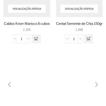
VISUALIZAÇÃO RÁPIDA
VISUALIZAÇÃO RÁPIDA
Caldos Knorr Marisco 8 cubos
Cental Semente de Chia 150gr
2.20
€
1.99
€
Quantidade
Quantidade
de
de
Caldos
Cental
Knorr
Semente
Marisco
de
8
Chia
cubos
150gr