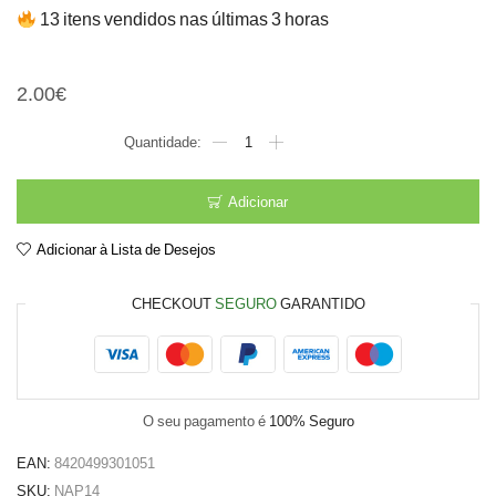
13 itens vendidos nas últimas 3 horas
Naperon red. 14cm branco
2.00
€
Quantidade
de
Naperon
red.
Adicionar
14cm
branco
Adicionar à Lista de Desejos
CHECKOUT
SEGURO
GARANTIDO
O seu pagamento é
100% Seguro
EAN:
8420499301051
SKU:
NAP14