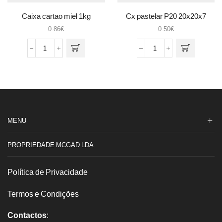
Caixa cartao miel 1kg
Cx pastelar P20 20x20x7
0.86
€
0.50
€
Quantidade
Quantidade
de
de
Caixa
Cx
cartao
pastelar
miel
P20
1kg
20x20x7
MENU
PROPRIEDADE MCGAD LDA
Política de Privacidade
Termos e Condições
Contactos
: