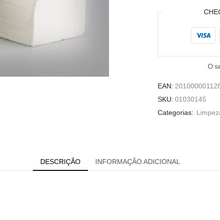
2fl
CHE
O s
EAN:
20100000112
SKU:
01030145
Categorias:
Limpeza
DESCRIÇÃO
INFORMAÇÃO ADICIONAL