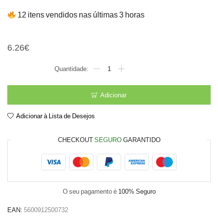
12 itens vendidos nas últimas 3 horas
Caixilho Articulado p/ Mo
6.26
€
Quantidade
de
Caixilho
Articulado
Adicionar
p/
Mopa
Adicionar à Lista de Desejos
60cm
CHECKOUT
SEGURO
GARANTIDO
O seu pagamento é
100% Seguro
EAN:
5600912500732