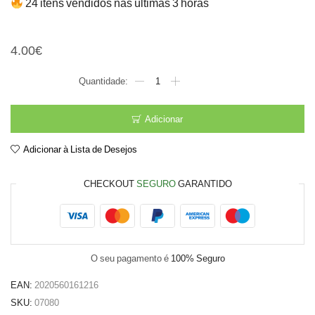
24 itens vendidos nas últimas 3 horas
Solis beckmak scr plus de
4.00
€
Quantidade
de
Solis
beckmak
Adicionar
scr
plus
Adicionar à Lista de Desejos
des
uri
azul
CHECKOUT
SEGURO
GARANTIDO
O seu pagamento é
100% Seguro
EAN:
2020560161216
SKU:
07080