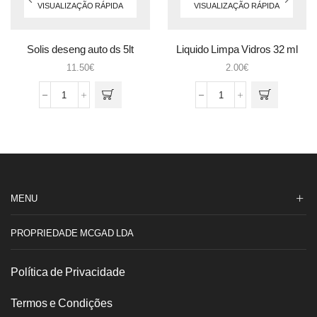
VISUALIZAÇÃO RÁPIDA
VISUALIZAÇÃO RÁPIDA
Solis deseng auto ds 5lt
Liquido Limpa Vidros 32 ml
11.50
€
2.00
€
Quantidade
Quantidade
de
de
Solis
Liquido
deseng
Limpa
auto
Vidros
ds
32
5lt
ml
MENU
PROPRIEDADE MCGAD LDA
Política de Privacidade
Termos e Condições