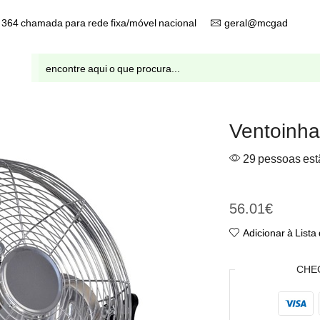
9 364 chamada para rede fixa/móvel nacional
geral@mcgad.pt
Entrada
de
pesquisa
Ventoinha
29 pessoas estã
Ventoinha De Solo 90W 50c
56.01
€
Adicionar à Lista
CHE