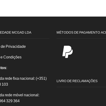
p/
Queimador
Ibili
16x11
Inox
EDADE MCGAD LDA
MÉTODOS DE PAGAMENTO AC
a de Privacidade
 e Condições
tos
:
 rede fixa nacional: (+351)
LIVRO DE RECLAMAÇÕES
8 103
a rede móvel nacional:
964 329 364