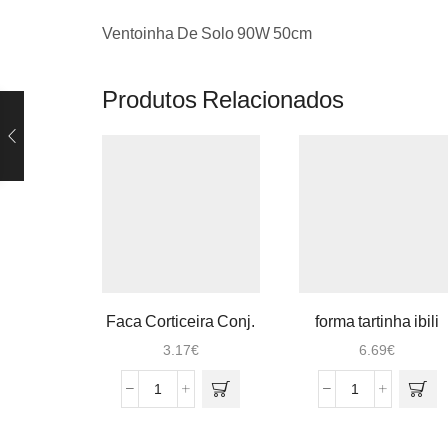
Ventoinha De Solo 90W 50cm
Produtos Relacionados
Faca Corticeira Conj.
forma tartinha ibili
12 1315
870700 blueberry
3.17
€
6.69
€
conj.2
Quantidade
Quantidade
de
de
Faca
forma