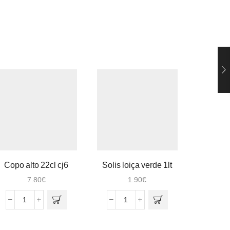
Copo alto 22cl cj6
Solis loiça verde 1lt
Garrafa
cx12
7.80
€
1.90
€
Quantidade
Quantidade
Q
de
de
d
Copo
Solis
G