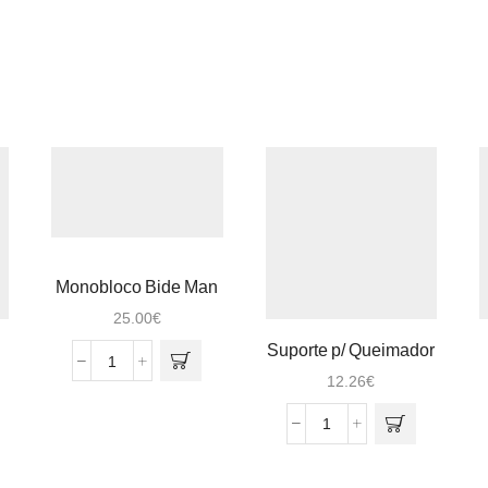
Monobloco Bide Man
Preto
25.00
€
Suporte p/ Queimador
Quantidade
Ibili 16×11 Inox
12.26
€
de
Monobloco
Quantidade
Bide
de
Man
Suporte
Preto