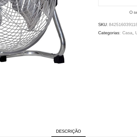
O s
SKU:
84251603911
Categorias:
Casa
,
DESCRIÇÃO