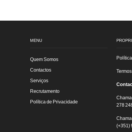
Corticeira
tartinha
Conj.
ibili
12
870700
1315
blueberry
conj.2
MENU
PROPRI
Polític
Quem Somos
Contactos
Termos
Serviços
Contac
Recrutamento
Chamada
Política de Privacidade
278 24
Chamad
(+351) 