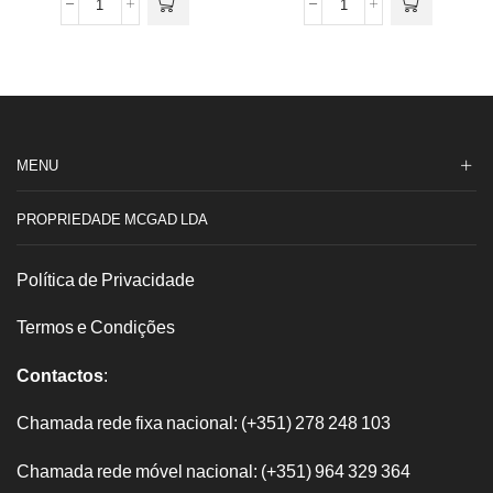
Quantidade
Quantidade
de
de
Bebedouro
Trela
p/pintos
Zoo
1l
Couro
ref922
120x2cm
MENU
PROPRIEDADE MCGAD LDA
Política de Privacidade
Termos e Condições
Contactos
:
Chamada rede fixa nacional: (+351) 278 248 103
Chamada rede móvel nacional: (+351) 964 329 364